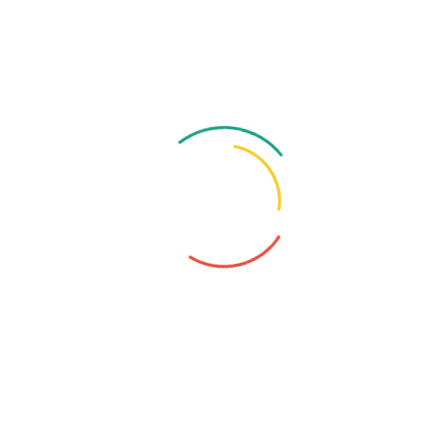
ing elit, sed do eiusmod tempor
ing elit, sed do eiusmod tempor
ing elit. Doloribus quam neque quibusdam corrupti aspernatur corp
iscing elit do obcaecati praesentium. Labore sint recusandae per